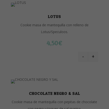
LOTUS
Cookie masa de mantequilla con relleno de
Lotus/Speculoos.
4,50
€
-
+
TRIPLE CHOC
CHOCOLATE NEGRO & SAL
Cookie masa de mantequilla con pepitas de chocolate
con negro y toques de sal marina.