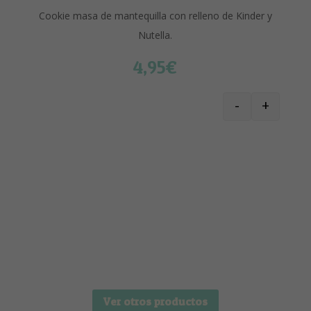
Cookie masa de mantequilla con relleno de Kinder y
Nutella.
4,95
€
-
+
KINDER NUTE
Ver otros productos