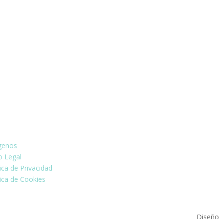
FO:
Síguenos
genos
o Legal
tica de Privacidad
tica de Cookies
Diseñ