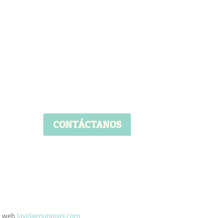
CONTÁCTANOS
o web
lavidaenunpixel.com